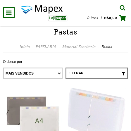
0 Itens
|
R$0,00
Pastas
Início
-
PAPELARIA
-
Material Escritório
-
Pastas
Ordenar por
FILTRAR