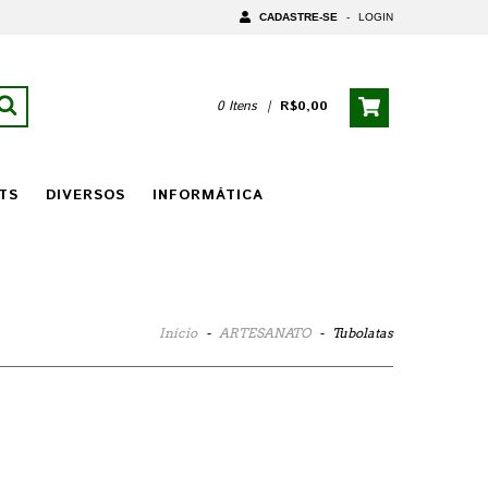
CADASTRE-SE
-
LOGIN
0 Itens
|
R$0,00
TS
DIVERSOS
INFORMÁTICA
Início
-
ARTESANATO
-
Tubolatas