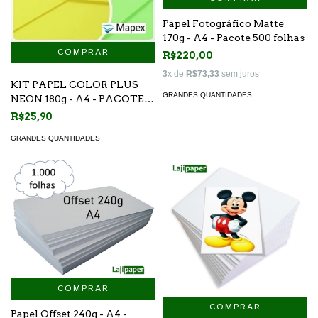
Papel Fotográfico Matte
170g - A4 - Pacote 500 folhas
R$220,00
3
x de
R$73,33
sem juros
KIT PAPEL COLOR PLUS
GRANDES QUANTIDADES
NEON 180g - A4 - PACOTE
20 FOLHAS
R$25,90
GRANDES QUANTIDADES
COMPRAR
COMPRAR
Papel Offset 240g - A4 -