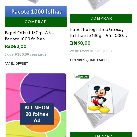
COMPRAR
COMPRAR
Papel Fotográfico Glossy
Papel Offset 180g - A4 -
Brilhante 180g - A4 - 500
Pacote 1000 folhas
Folhas
R$190,00
R$240,00
2
x de
R$95,00
sem juros
3
x de
R$80,00
sem juros
GRANDES QUANTIDADES
PAPEL OFFSET
COMPRAR