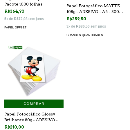
Pacote 1000 folhas
Papel Fotográfico MATTE
R$364,90
108g - ADESIVO - A4 - 300
folhas
R$259,50
5
x de
R$72,98
sem juros
3
x de
R$86,50
sem juros
PAPEL OFFSET
GRANDES QUANTIDADES
COMPRAR
Papel Fotográfico Glossy
Brilhante 80g - ADESIVO -
A4 - 300 folhas
R$210,00