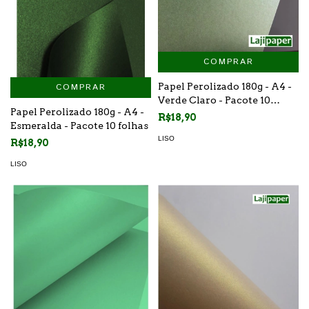
COMPRAR
Papel Perolizado 180g - A4 -
COMPRAR
Verde Claro - Pacote 10
Papel Perolizado 180g - A4 -
folhas
R$18,90
Esmeralda - Pacote 10 folhas
LISO
R$18,90
LISO