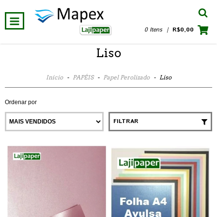
0 Itens
|
R$0,00
Liso
Início
-
PAPÉIS
-
Papel Perolizado
-
Liso
Ordenar por
FILTRAR