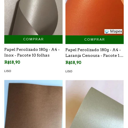
COMPRAR
COMPRAR
Papel Perolizado 180g - A4 -
Papel Perolizado 180g - A4 -
Inox - Pacote 10 folhas
Laranja Cenoura - Pacote 10
folhas
R$18,90
R$18,90
LISO
LISO