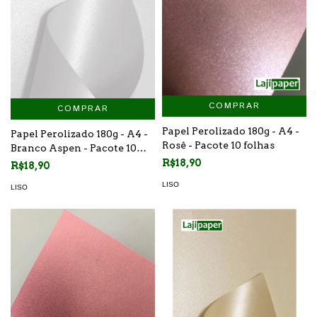
COMPRAR
COMPRAR
Papel Perolizado 180g - A4 -
Papel Perolizado 180g - A4 -
Rosê - Pacote 10 folhas
Branco Aspen - Pacote 10
folhas
R$18,90
R$18,90
LISO
LISO