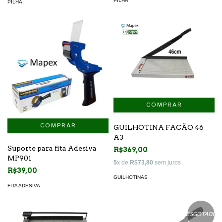
PILHA
PILHA
GUILHOTINA FACÃO 46
A3
Suporte para fita Adesiva
R$369,00
MP901
5
x de
R$73,80
sem juros
R$39,00
GUILHOTINAS
FITA ADESIVA
ESGOTADO