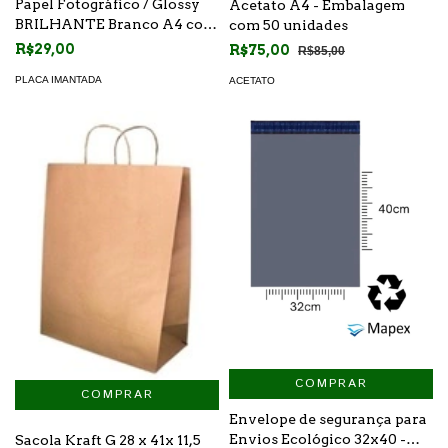
Papel Fotográfico / Glossy
Acetato A4 - Embalagem
BRILHANTE Branco A4 com
com 50 unidades
IMÃ - Embalagem com 05
R$29,00
R$75,00
R$85,00
folhas
PLACA IMANTADA
ACETATO
COMPRAR
Envelope de segurança para
Envios Ecológico 32x40 -
Sacola Kraft G 28 x 41x 11,5