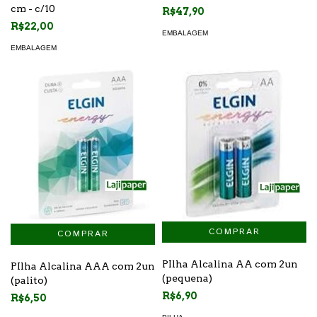
100un
cm - c/10
R$47,90
R$22,00
EMBALAGEM
EMBALAGEM
PIlha Alcalina AA com 2un
PIlha Alcalina AAA com 2un
(pequena)
(palito)
R$6,90
R$6,50