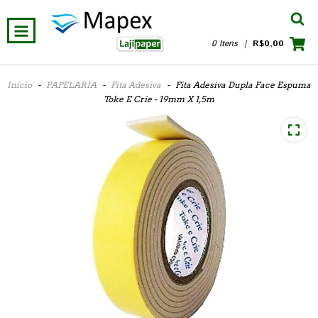
0 Itens
|
R$0,00
Início
-
PAPELARIA
-
Fita Adesiva
-
Fita Adesiva Dupla Face Espuma
Toke E Crie - 19mm X 1,5m